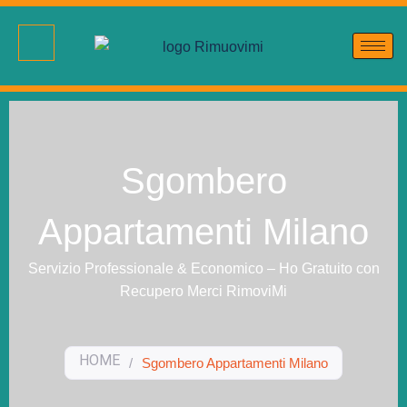
Sgombero
Appartamenti Milano
Servizio Professionale & Economico – Ho Gratuito con
Recupero Merci RimoviMi
HOME
/
Sgombero Appartamenti Milano